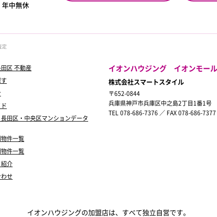
0
年中無休
査定
イオンハウジング イオンモー
田区 不動産
探す
株式会社スマートスタイル
ン
〒652-0844
兵庫県神戸市兵庫区中之島2丁目1番1号
イド
TEL 078-686-7376 ／ FAX 078-686-7377
・長田区・中央区マンションデータ
別物件一覧
別物件一覧
フ紹介
合わせ
イオンハウジングの加盟店は、すべて独立自営です。