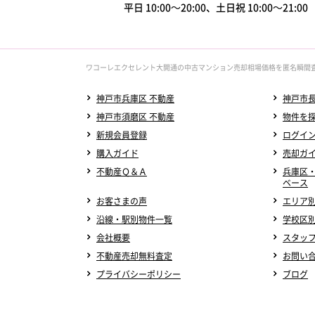
平日 10:00～20:00、土日祝 10:00～21:0
ワコーレエクセレント大開通の中古マンション売却相場価格を匿名瞬間
神戸市兵庫区 不動産
神戸市長
神戸市須磨区 不動産
物件を
新規会員登録
ログイ
購入ガイド
売却ガ
不動産Ｑ＆Ａ
兵庫区
ベース
お客さまの声
エリア
沿線・駅別物件一覧
学校区
会社概要
スタッ
不動産売却無料査定
お問い
プライバシーポリシー
ブログ