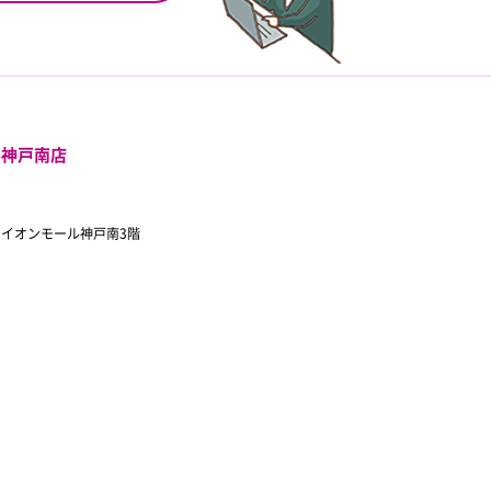
ル神戸南店
 イオンモール神戸南3階