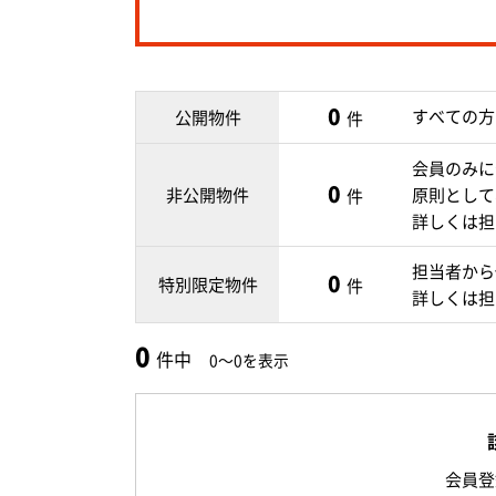
0
すべての方
公開物件
件
会員のみに
0
非公開物件
原則として
件
詳しくは担
担当者から
0
特別限定物件
件
詳しくは担
0
件中
0～0を表示
会員登