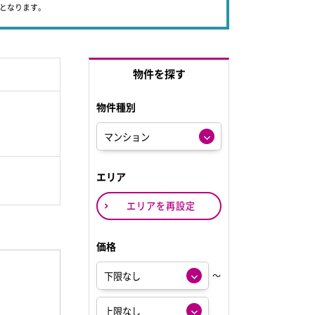
象となります。
物件を探す
物件種別
エリア
エリアを再設定
価格
～