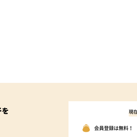
件
を
現
会員登録は無料！