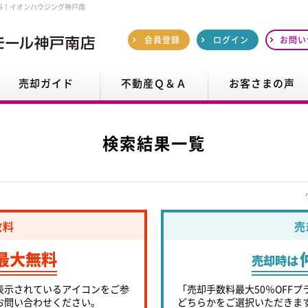
料！イオンハウジング神戸南
会員登録
ログイン
お問い
売却ガイド
不動産Ｑ＆Ａ
お客さまの声
検索結果一覧
数料
売
最大無料
売却時は
表示されているアイコンをご参
「売却手数料最大50％OFFプ
お問い合わせください。
どちらかをご選択いただきま