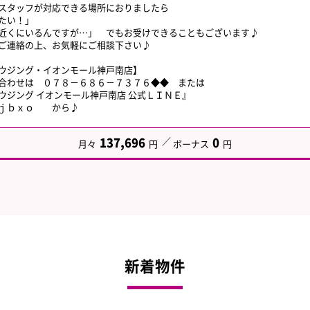
スタッフが対応できる場所におりましたら
たい！」
近くにいるんですが…」 でもお受けできることもございます♪
ご連絡の上、お気軽にご相談下さい♪
ウジング・イオンモール神戸南店】
合わせは ０７８－６８６－７３７６◆◆ または
ウジング イオンモール神戸南店 公式ＬＩＮＥ』
ｋｊｂｘｏ から♪
137,696
0
月々
円
ボーナス
円
新着物件