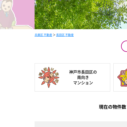
兵庫区 不動産
＞
長田区 不動産
神戸市長田区の
南向き
マンション
現在の
物件数