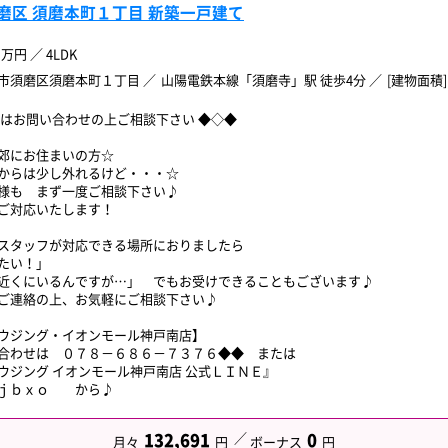
磨区 須磨本町１丁目 新築一戸建て
万円
／
4LDK
市須磨区須磨本町１丁目
山陽電鉄本線「須磨寺」駅 徒歩4分
[建物面積] 
ずはお問い合わせの上ご相談下さい ◆◇◆
郊にお住まいの方☆
からは少し外れるけど・・・☆
様も まず一度ご相談下さい♪
ご対応いたします！
スタッフが対応できる場所におりましたら
たい！」
近くにいるんですが…」 でもお受けできることもございます♪
ご連絡の上、お気軽にご相談下さい♪
ウジング・イオンモール神戸南店】
合わせは ０７８－６８６－７３７６◆◆ または
ウジング イオンモール神戸南店 公式ＬＩＮＥ』
ｋｊｂｘｏ から♪
132,691
0
月々
円
ボーナス
円