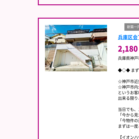
新築一
兵庫区会
2,180
兵庫県神戸
◆◇◆ ま
☆神戸市近
☆神戸市内
というお客
出来る限り
当日でも、
「今から見
「今物件の
まずは一度
【イオンハ