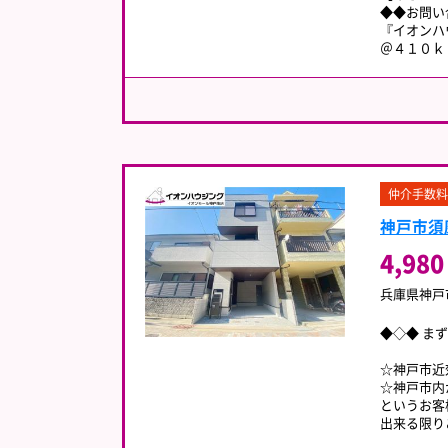
◆◆お問い
『イオンハ
＠４１０
仲介手数料
神戸市須
4,980
兵庫県神戸
◆◇◆ ま
☆神戸市近
☆神戸市内
というお客
出来る限り