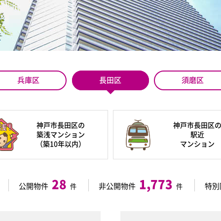
兵庫区
長田区
須磨区
神戸市長田区の
神戸市長田区
築浅マンション
駅近
（築10年以内）
マンション
28
1,773
公開物件
非公開物件
特別
件
件