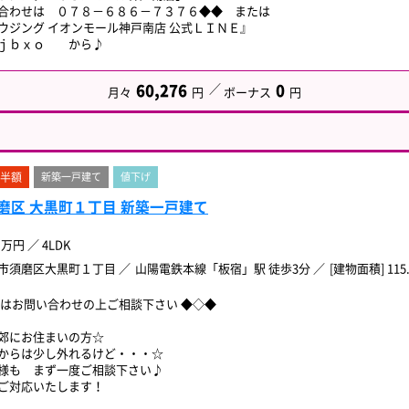
合わせは ０７８－６８６－７３７６◆◆ または
ウジング イオンモール神戸南店 公式ＬＩＮＥ』
ｋｊｂｘｏ から♪
60,276
0
月々
円
ボーナス
円
半額
新築一戸建て
値下げ
磨区 大黒町１丁目 新築一戸建て
万円
／
4LDK
市須磨区大黒町１丁目
山陽電鉄本線「板宿」駅 徒歩3分
[建物面積] 115
ずはお問い合わせの上ご相談下さい ◆◇◆
郊にお住まいの方☆
からは少し外れるけど・・・☆
様も まず一度ご相談下さい♪
ご対応いたします！