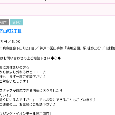
戸建て
値下げ
下山町2丁目
万円
／
6LDK
市兵庫区会下山町2丁目
神戸市営山手線「湊川公園」駅 徒歩10分
[建物面
ずはお問い合わせの上ご相談下さい ◆◇◆
郊にお住まいの方☆
からは少し外れるけど・・・☆
様も まず一度ご相談下さい♪
ご対応いたします！
スタッフが対応できる場所におりましたら
たい！」
近くにいるんですが…」 でもお受けできることもございます♪
ご連絡の上、お気軽にご相談下さい♪
ウジング・イオンモール神戸南店】