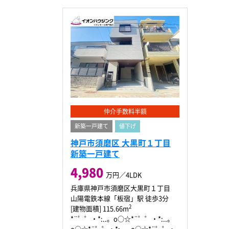
仲介手数料半額
新築一戸建て
値下げ
神戸市須磨区 大黒町１丁目
新築一戸建て
4,980
万円／4LDK
兵庫県神戸市須磨区大黒町１丁目
山陽電鉄本線「板宿」駅 徒歩3分
2
[建物面積] 115.66m
*¨゜゜・*:..。o○☆*¨゜゜・*:..。
o○☆*¨゜゜・*:..。o○☆*¨゜゜・