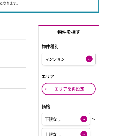
象となります。
物件を探す
物件種別
エリア
エリアを再設定
価格
～