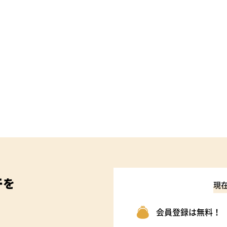
件
を
現
会員登録は無料！