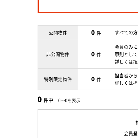
0
すべての方
公開物件
件
会員のみに
0
非公開物件
原則として
件
詳しくは担
担当者から
0
特別限定物件
件
詳しくは担
0
件中
0～0を表示
会員登