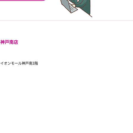
ル神戸南店
 イオンモール神戸南3階