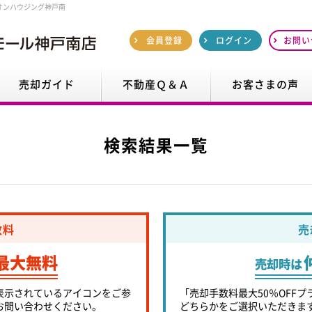
オンハウジング神戸南
会員登録
ログイン
お問い
売却ガイド
不動産Ｑ＆Ａ
お客さまの声
検索結果一覧
数料
売
最大無料
売却時は
表示されているアイコンをご参
「売却手数料最大50％OFFプ
お問い合わせください。
どちらかをご選択いただきま