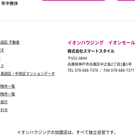
0
年中無休
イオンハウジング イオンモー
田区 不動産
探す
株式会社スマートスタイル
ン
〒652-0844
兵庫県神戸市兵庫区中之島2丁目1番1号
イド
TEL 078-686-7376 ／ FAX 078-686-7377
・長田区・中央区マンションデータ
別物件一覧
別物件一覧
フ紹介
合わせ
イオンハウジングの加盟店は、すべて独立自営です。