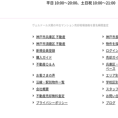
平日 10:00～20:00、土日祝 10:00～21:0
ヴェルドール大開の中古マンション売却相場価格を匿名瞬間査定
神戸市兵庫区 不動産
神戸市長
神戸市須磨区 不動産
物件を
新規会員登録
ログイ
購入ガイド
売却ガ
不動産Ｑ＆Ａ
兵庫区
ベース
お客さまの声
エリア
沿線・駅別物件一覧
学校区
会社概要
スタッ
不動産売却無料査定
お問い
プライバシーポリシー
ブログ