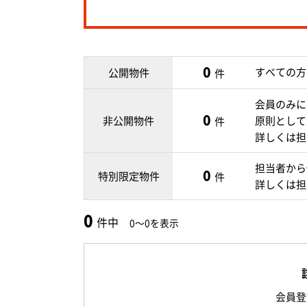
0
すべての方
公開物件
件
会員のみに
0
非公開物件
原則として
件
詳しくは担
担当者から
0
特別限定物件
件
詳しくは担
0
件中
0～0を表示
会員登