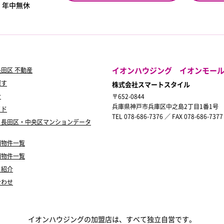
0
年中無休
イオンハウジング イオンモー
田区 不動産
探す
株式会社スマートスタイル
ン
〒652-0844
兵庫県神戸市兵庫区中之島2丁目1番1号
イド
TEL 078-686-7376 ／ FAX 078-686-7377
・長田区・中央区マンションデータ
別物件一覧
別物件一覧
フ紹介
合わせ
イオンハウジングの加盟店は、すべて独立自営です。