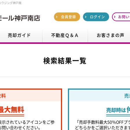
ハウジング神戸南
会員登録
ログイン
お問い
売却ガイド
不動産Ｑ＆Ａ
お客さまの声
検索結果一覧
数料
売
最大無料
売却時は
表示されているアイコンをご参
「売却手数料最大50％OFFプ
お問い合わせください。
どちらかをご選択いただきま