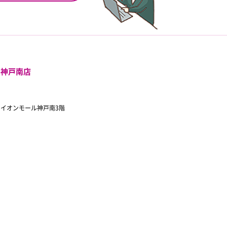
ル神戸南店
 イオンモール神戸南3階