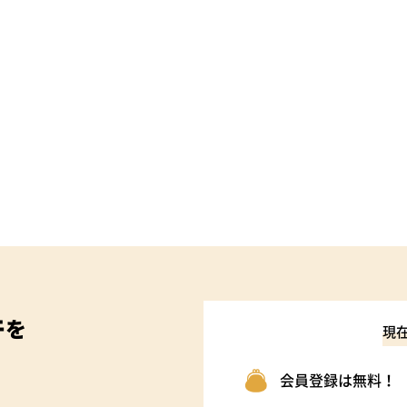
件
を
現
会員登録は無料！