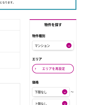
象となります。
物件を探す
物件種別
エリア
エリアを再設定
価格
～