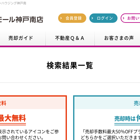
ンハウジング神戸南
会員登録
ログイン
お問い
売却ガイド
不動産Ｑ＆Ａ
お客さまの声
検索結果一覧
数料
売
最大無料
売却時は
表示されているアイコンをご参
「売却手数料最大50％OFFプ
お問い合わせください。
どちらかをご選択いただきま