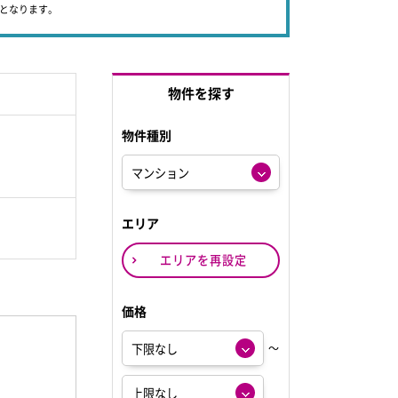
象となります。
物件を探す
物件種別
エリア
エリアを再設定
価格
～