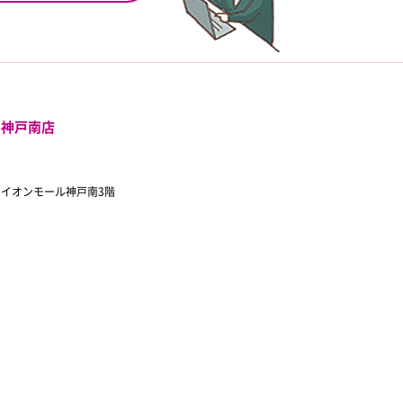
ル神戸南店
 イオンモール神戸南3階