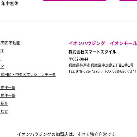
0
年中無休
イオンハウジング イオンモー
田区 不動産
探す
株式会社スマートスタイル
ン
〒652-0844
兵庫県神戸市兵庫区中之島2丁目1番1号
イド
TEL 078-686-7376 ／ FAX 078-686-7377
・長田区・中央区マンションデータ
別物件一覧
別物件一覧
フ紹介
合わせ
イオンハウジングの加盟店は、すべて独立自営です。