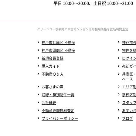
平日 10:00～20:00、土日祝 10:00～21:0
グリーンコーポ夢野の中古マンション売却相場価格を匿名瞬間査定
神戸市兵庫区 不動産
神戸市長
神戸市須磨区 不動産
物件を
新規会員登録
ログイ
購入ガイド
売却ガ
不動産Ｑ＆Ａ
兵庫区
ベース
お客さまの声
エリア
沿線・駅別物件一覧
学校区
会社概要
スタッ
不動産売却無料査定
お問い
プライバシーポリシー
ブログ