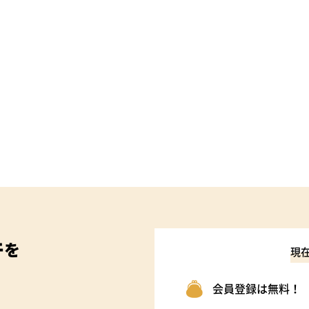
件
を
現
会員登録は無料！