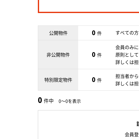
0
すべての方
公開物件
件
会員のみに
0
非公開物件
原則として
件
詳しくは担
担当者から
0
特別限定物件
件
詳しくは担
0
件中
0～0を表示
会員登