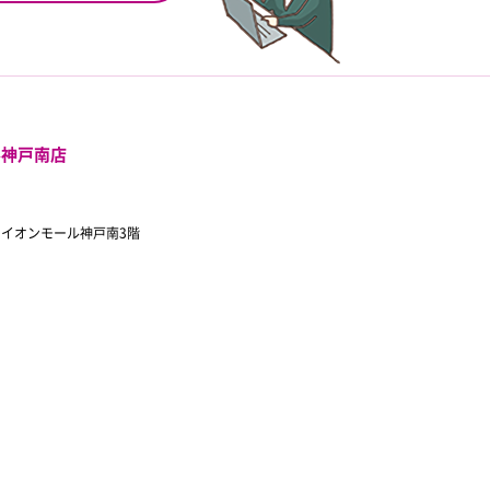
ル神戸南店
 イオンモール神戸南3階