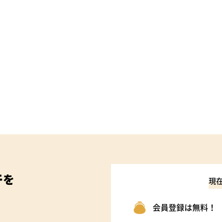
件
を
現
会員登録は無料！