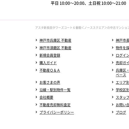
平日 10:00～20:00、土日祝 10:00～21:0
アスタ新長田タワーズコート６番館＜ノーススクエア＞の中古マンショ
神戸市兵庫区 不動産
神戸市長
神戸市須磨区 不動産
物件を
新規会員登録
ログイ
購入ガイド
売却ガ
不動産Ｑ＆Ａ
兵庫区
ベース
お客さまの声
エリア
沿線・駅別物件一覧
学校区
会社概要
スタッ
不動産売却無料査定
お問い
プライバシーポリシー
ブログ