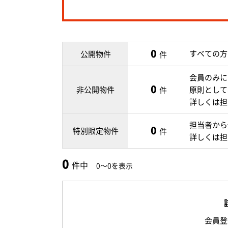
0
すべての方
公開物件
件
会員のみに
0
非公開物件
原則として
件
詳しくは担
担当者から
0
特別限定物件
件
詳しくは担
0
件中
0～0を表示
会員登