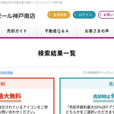
ン情報は仲介手数料最大無料！イオンハウジング神戸南
会員登録
ログイン
お問い
売却ガイド
不動産Ｑ＆Ａ
お客さまの声
検索結果一覧
の物件情報
アスタ新長田タワーズコー
数料
売
最大無料
売却時は
表示されているアイコンをご参
「売却手数料最大50％OFFプ
お問い合わせください。
どちらかをご選択いただきま