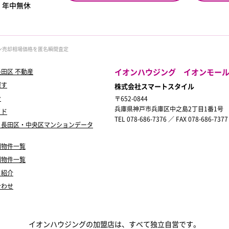
0
年中無休
ン売却相場価格を匿名瞬間査定
イオンハウジング イオンモー
田区 不動産
探す
株式会社スマートスタイル
ン
〒652-0844
兵庫県神戸市兵庫区中之島2丁目1番1号
イド
TEL 078-686-7376 ／ FAX 078-686-7377
・長田区・中央区マンションデータ
別物件一覧
別物件一覧
フ紹介
合わせ
イオンハウジングの加盟店は、すべて独立自営です。