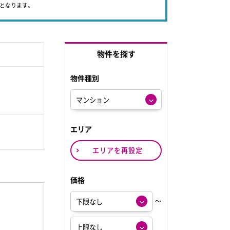
象となります。
物件を探す
物件種別
エリア
エリアを再設定
価格
～