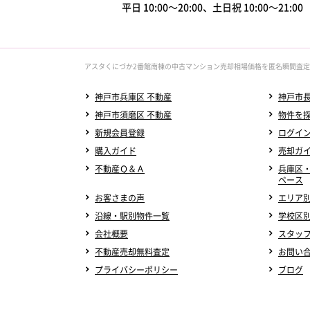
平日 10:00～20:00、土日祝 10:00～21:0
アスタくにづか2番館南棟の中古マンション売却相場価格を匿名瞬間査定
神戸市兵庫区 不動産
神戸市長
神戸市須磨区 不動産
物件を
新規会員登録
ログイ
購入ガイド
売却ガ
不動産Ｑ＆Ａ
兵庫区
ベース
お客さまの声
エリア
沿線・駅別物件一覧
学校区
会社概要
スタッ
不動産売却無料査定
お問い
プライバシーポリシー
ブログ