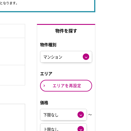
象となります。
物件を探す
物件種別
エリア
エリアを再設定
価格
～