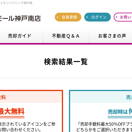
！イオンハウジング神戸南
会員登録
ログイン
お問い
売却ガイド
不動産Ｑ＆Ａ
お客さまの声
検索結果一覧
数料
売
最大無料
売却時は
表示されているアイコンをご参
「売却手数料最大50％OFFプ
お問い合わせください。
どちらかをご選択いただきま