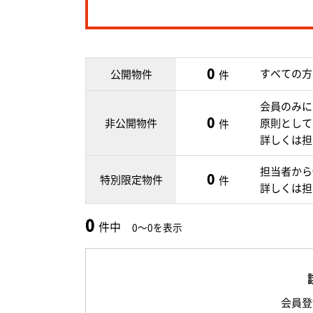
0
すべての方
公開物件
件
会員のみに
0
非公開物件
原則として
件
詳しくは担
担当者から
0
特別限定物件
件
詳しくは担
0
件中
0～0を表示
会員登