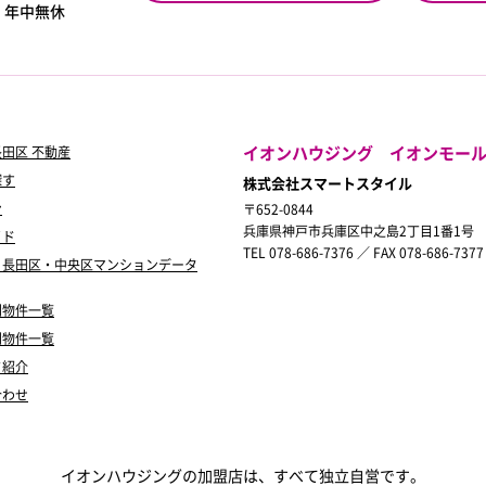
0
年中無休
イオンハウジング イオンモー
田区 不動産
探す
株式会社スマートスタイル
ン
〒652-0844
兵庫県神戸市兵庫区中之島2丁目1番1号
イド
TEL 078-686-7376 ／ FAX 078-686-7377
・長田区・中央区マンションデータ
別物件一覧
別物件一覧
フ紹介
合わせ
イオンハウジングの加盟店は、すべて独立自営です。