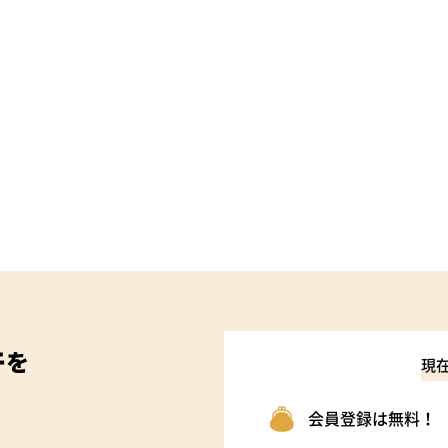
件
を
現
会員登録は無料！