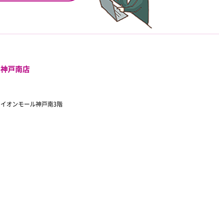
ル神戸南店
 イオンモール神戸南3階