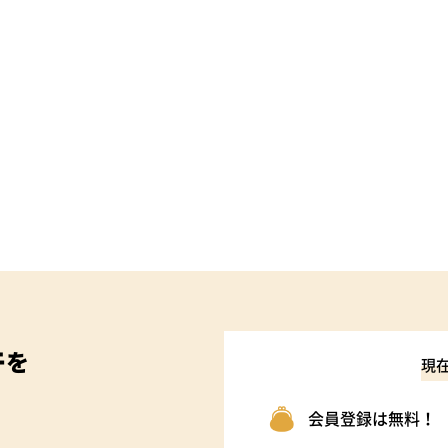
件
を
現
会員登録は無料！