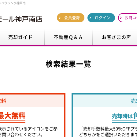
ンハウジング神戸南
会員登録
ログイン
お問い
売却ガイド
不動産Ｑ＆Ａ
お客さまの声
検索結果一覧
数料
売
最大無料
売却時は
表示されているアイコンをご参
「売却手数料最大50％OFFプ
お問い合わせください。
どちらかをご選択いただきま