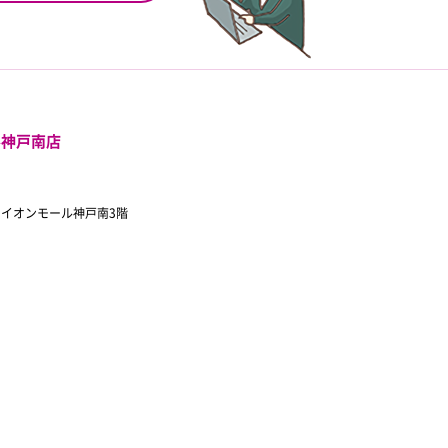
ル神戸南店
 イオンモール神戸南3階