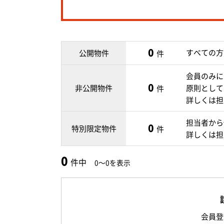
0
すべての方
公開物件
件
会員のみに
0
非公開物件
原則として
件
詳しくは担
担当者から
0
特別限定物件
件
詳しくは担
0
件中
0～0を表示
会員登