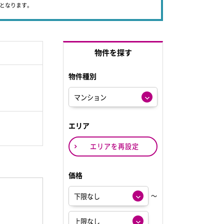
象となります。
物件を探す
物件種別
エリア
エリアを再設定
価格
～