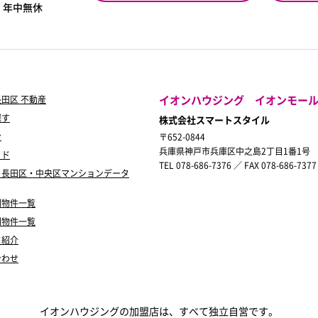
0
年中無休
イオンハウジング イオンモー
田区 不動産
探す
株式会社スマートスタイル
ン
〒652-0844
兵庫県神戸市兵庫区中之島2丁目1番1号
イド
TEL 078-686-7376 ／ FAX 078-686-7377
・長田区・中央区マンションデータ
別物件一覧
別物件一覧
フ紹介
合わせ
イオンハウジングの加盟店は、すべて独立自営です。