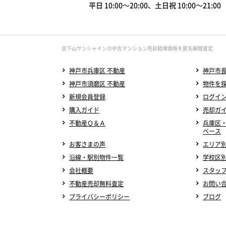
平日 10:00～20:00、土日祝 10:00～21:0
会下山サンシャインの中古マンション売却相場価格を匿名瞬間査定
神戸市兵庫区 不動産
神戸市長
神戸市須磨区 不動産
物件を
新規会員登録
ログイ
購入ガイド
売却ガ
不動産Ｑ＆Ａ
兵庫区
ベース
お客さまの声
エリア
沿線・駅別物件一覧
学校区
会社概要
スタッ
不動産売却無料査定
お問い
プライバシーポリシー
ブログ