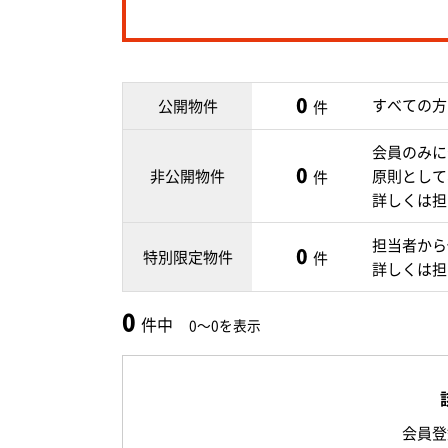
0
すべての方
公開物件
件
会員のみに
0
非公開物件
原則として
件
詳しくは担
担当者から
0
特別限定物件
件
詳しくは担
0
件中
0～0を表示
会員登