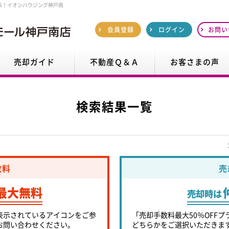
料！イオンハウジング神戸南
会員登録
ログイン
お問い
売却ガイド
不動産Ｑ＆Ａ
お客さまの声
検索結果一覧
数料
売
最大無料
売却時は
表示されているアイコンをご参
「売却手数料最大50％OFFプ
お問い合わせください。
どちらかをご選択いただきま