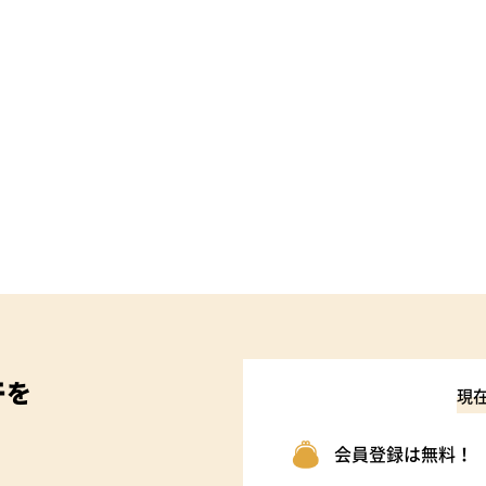
件
を
現
会員登録は無料！