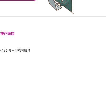
ル神戸南店
 イオンモール神戸南3階