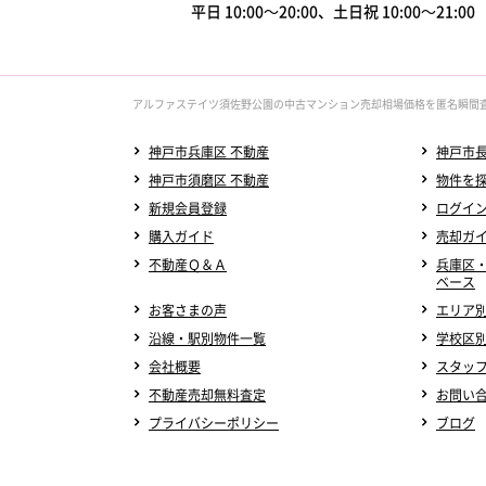
平日 10:00～20:00、土日祝 10:00～21:0
アルファステイツ須佐野公園の中古マンション売却相場価格を匿名瞬間
神戸市兵庫区 不動産
神戸市長
神戸市須磨区 不動産
物件を
新規会員登録
ログイ
購入ガイド
売却ガ
不動産Ｑ＆Ａ
兵庫区
ベース
お客さまの声
エリア
沿線・駅別物件一覧
学校区
会社概要
スタッ
不動産売却無料査定
お問い
プライバシーポリシー
ブログ