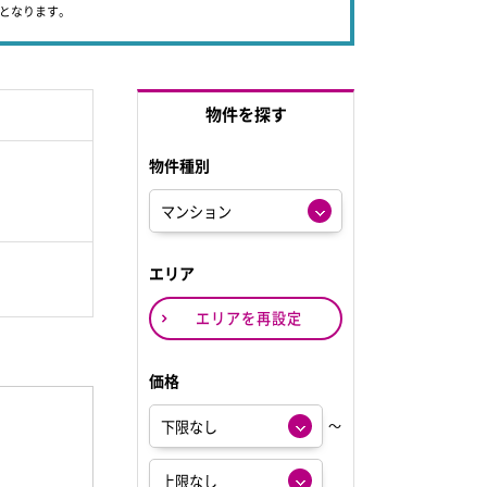
象となります。
物件を探す
物件種別
エリア
エリアを再設定
価格
～