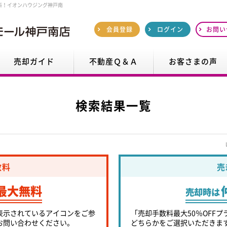
料！イオンハウジング神戸南
会員登録
ログイン
お問い
売却ガイド
不動産Ｑ＆Ａ
お客さまの声
検索結果一覧
数料
売
最大無料
売却時は
表示されているアイコンをご参
「売却手数料最大50％OFFプ
お問い合わせください。
どちらかをご選択いただきま