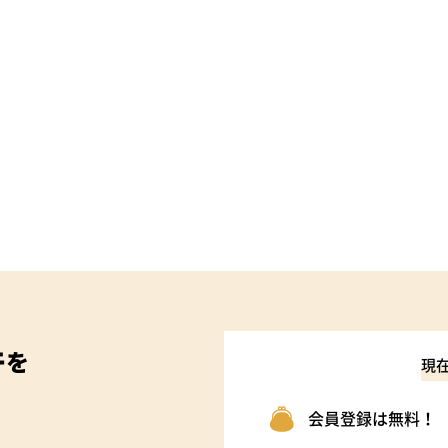
件
を
現
会員登録は無料！