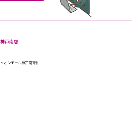
ル神戸南店
 イオンモール神戸南3階