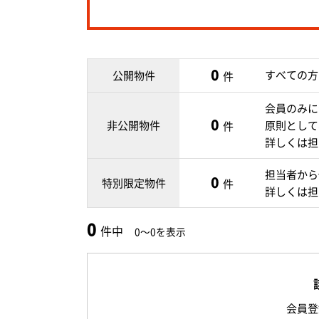
0
すべての方
公開物件
件
会員のみに
0
非公開物件
原則として
件
詳しくは担
担当者から
0
特別限定物件
件
詳しくは担
0
件中
0～0を表示
会員登