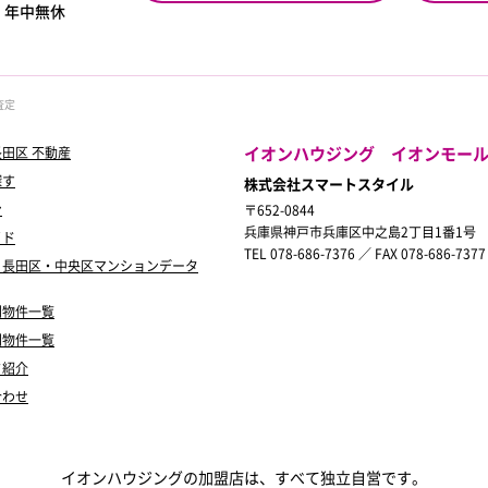
0
年中無休
査定
イオンハウジング イオンモー
田区 不動産
探す
株式会社スマートスタイル
ン
〒652-0844
兵庫県神戸市兵庫区中之島2丁目1番1号
イド
TEL 078-686-7376 ／ FAX 078-686-7377
・長田区・中央区マンションデータ
別物件一覧
別物件一覧
フ紹介
合わせ
イオンハウジングの加盟店は、すべて独立自営です。