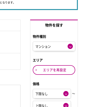
象となります。
物件を探す
物件種別
エリア
エリアを再設定
価格
～