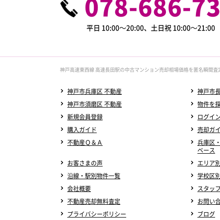
078-686-7
平日 10:00～20:00、土日祝 10:00～21:0
神戸高速東西線 高速長田駅の中古マンション売却相場価格を匿名瞬間査
神戸市兵庫区 不動産
神戸市長
神戸市須磨区 不動産
物件を
新規会員登録
ログイ
購入ガイド
売却ガ
不動産Ｑ＆Ａ
兵庫区
ベース
お客さまの声
エリア
沿線・駅別物件一覧
学校区
会社概要
スタッ
不動産売却無料査定
お問い
プライバシーポリシー
ブログ