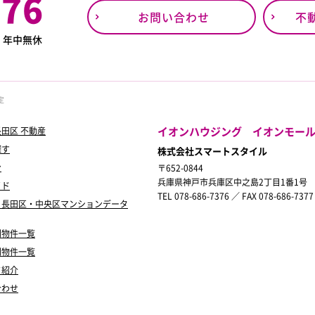
376
お問い合わせ
不
0
年中無休
定
イオンハウジング イオンモー
田区 不動産
探す
株式会社スマートスタイル
ン
〒652-0844
兵庫県神戸市兵庫区中之島2丁目1番1号
イド
TEL 078-686-7376 ／ FAX 078-686-7377
・長田区・中央区マンションデータ
別物件一覧
別物件一覧
フ紹介
合わせ