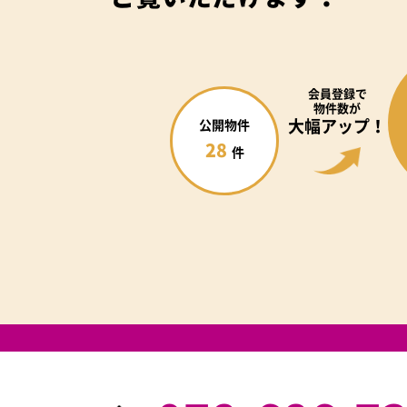
会員登録で
物件数が
大幅アップ！
公開物件
28
件