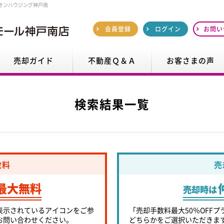
オンハウジング神戸南
会員登録
ログイン
お問い
売却ガイド
不動産Ｑ＆Ａ
お客さまの声
検索結果一覧
数料
売
最大無料
売却時は
表示されているアイコンをご参
「売却手数料最大50％OFFプ
お問い合わせください。
どちらかをご選択いただきま