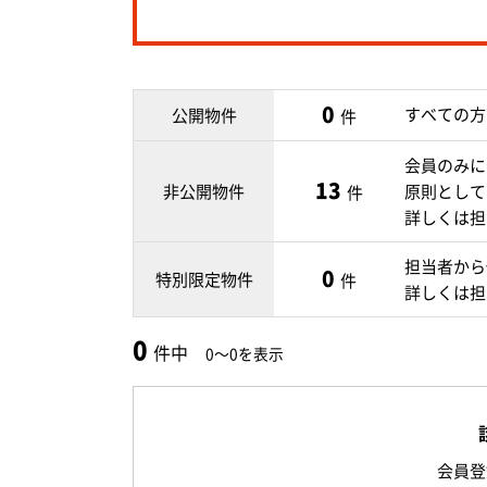
0
すべての方
公開物件
件
会員のみに
13
非公開物件
原則として
件
詳しくは担
担当者から
0
特別限定物件
件
詳しくは担
0
件中
0～0を表示
会員登