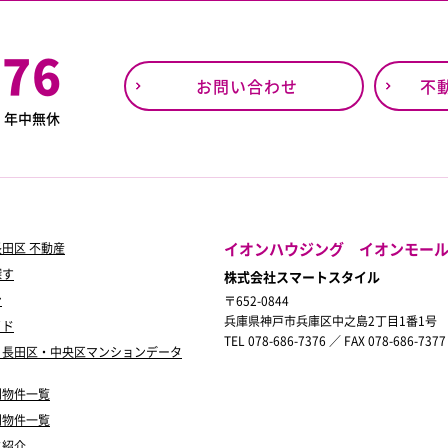
376
お問い合わせ
不
0
年中無休
イオンハウジング イオンモー
田区 不動産
探す
株式会社スマートスタイル
ン
〒652-0844
兵庫県神戸市兵庫区中之島2丁目1番1号
イド
TEL 078-686-7376 ／ FAX 078-686-7377
・長田区・中央区マンションデータ
別物件一覧
別物件一覧
フ紹介