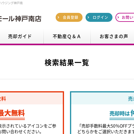
ハウジング神戸南
会員登録
ログイン
お問い
売却ガイド
不動産Ｑ＆Ａ
お客さまの声
検索結果一覧
数料
売
最大無料
売却時は
表示されているアイコンをご参
「売却手数料最大50％OFFプ
お問い合わせください。
どちらかをご選択いただきま