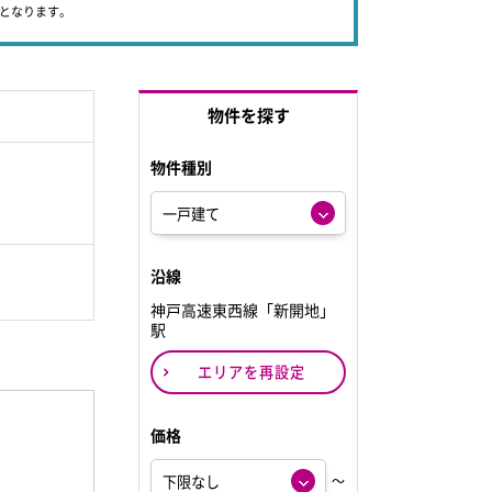
象となります。
物件を探す
物件種別
沿線
神戸高速東西線「新開地」
駅
エリアを再設定
価格
～