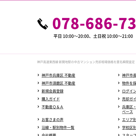
078-686-7
平日 10:00～20:00、土日祝 10:00～21:0
神戸高速東西線 新開地駅の中古マンション売却相場価格を匿名瞬間査定
神戸市兵庫区 不動産
神戸市長
神戸市須磨区 不動産
物件を
新規会員登録
ログイ
購入ガイド
売却ガ
不動産Ｑ＆Ａ
兵庫区
ベース
お客さまの声
エリア
沿線・駅別物件一覧
学校区
会社概要
スタッ