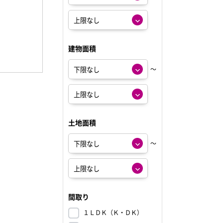
建物面積
～
土地面積
～
間取り
１ＬＤＫ（Ｋ・ＤＫ）