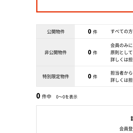
0
すべての方
公開物件
件
会員のみに
0
非公開物件
原則として
件
詳しくは担
担当者から
0
特別限定物件
件
詳しくは担
0
件中
0～0を表示
会員登