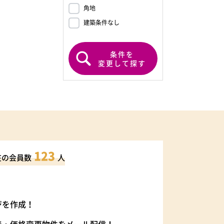
角地
建築条件なし
条件を
変更して探す
123
在の会員数
人
ジを作成！