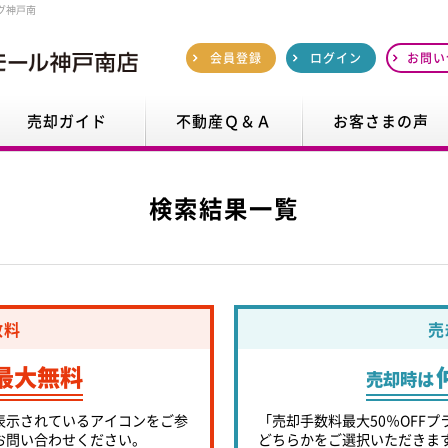
グ神戸南
会員登録
ログイン
お問い
売却ガイド
不動産Ｑ＆Ａ
お客さまの声
検索結果一覧
数料
売
最大無料
売却時は
表示されているアイコンをご参
「売却手数料最大50％OFFプ
お問い合わせください。
どちらかをご選択いただきま