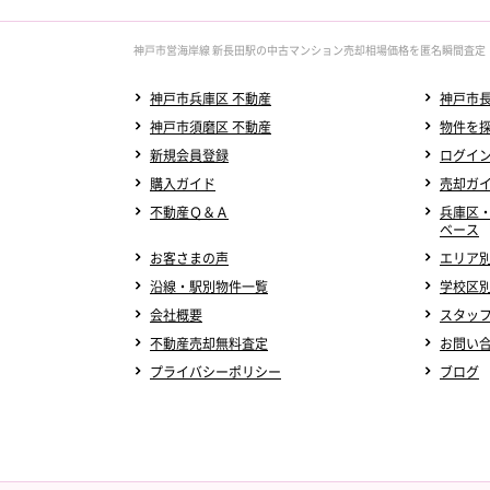
神戸市営海岸線 新長田駅の中古マンション売却相場価格を匿名瞬間査定
神戸市兵庫区 不動産
神戸市長
神戸市須磨区 不動産
物件を
新規会員登録
ログイ
購入ガイド
売却ガ
不動産Ｑ＆Ａ
兵庫区
ベース
お客さまの声
エリア
沿線・駅別物件一覧
学校区
会社概要
スタッ
不動産売却無料査定
お問い
プライバシーポリシー
ブログ