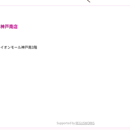
ル神戸南店
 イオンモール神戸南3階
Supported by
REGUSWORKS