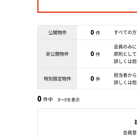
0
すべての方
公開物件
件
会員のみに
0
非公開物件
原則として
件
詳しくは担
担当者から
0
特別限定物件
件
詳しくは担
0
件中
0～0を表示
会員登