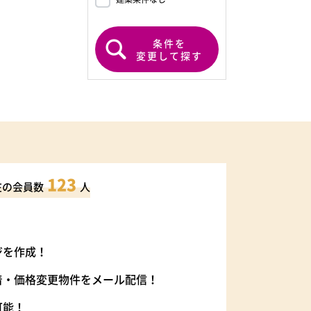
条件を
変更して探す
123
在の会員数
人
ジを作成！
着・価格変更物件をメール配信！
可能！