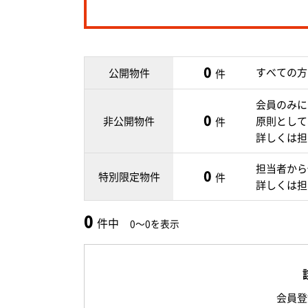
0
すべての方
公開物件
件
会員のみに
0
非公開物件
原則として
件
詳しくは担
担当者から
0
特別限定物件
件
詳しくは担
0
件中
0～0を表示
会員登