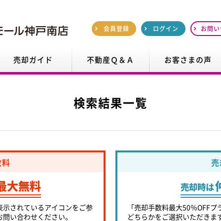
会員登録
ログイン
お問い
売却ガイド
不動産Ｑ＆Ａ
お客さまの声
検索結果一覧
数料
売
最大無料
売却時は
表示されているアイコンをご参
「売却手数料最大50％OFFプ
お問い合わせください。
どちらかをご選択いただきま