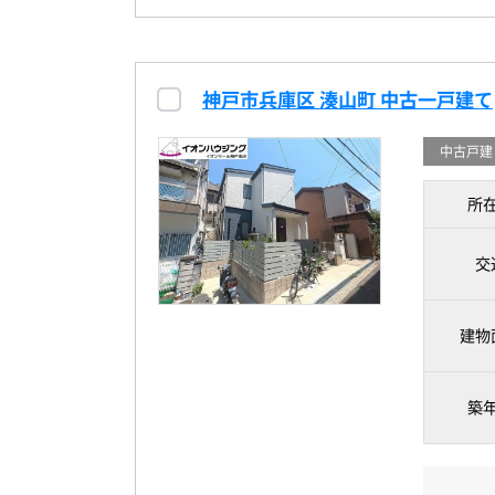
神戸市兵庫区 湊山町 中古一戸建て
中古戸建
所
交
建物
築