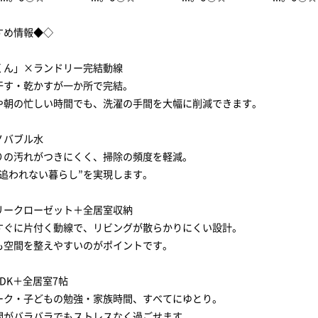
すめ情報◆◇
くん」×ランドリー完結動線
す・乾かすが一か所で完結。
朝の忙しい時間でも、洗濯の手間を大幅に削減できます。
ノバブル水
の汚れがつきにくく、掃除の頻度を軽減。
追われない暮らし”を実現します。
リークローゼット＋全居室収納
ぐに片付く動線で、リビングが散らかりにくい設計。
空間を整えやすいのがポイントです。
LDK＋全居室7帖
ク・子どもの勉強・家族時間、すべてにゆとり。
がバラバラでもストレスなく過ごせます。