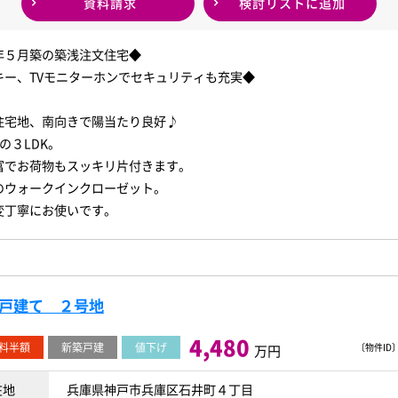
資料請求
検討リスト
に追加
年５月築の築浅注文住宅◆
キー、TVモニターホンでセキュリティも充実◆
住宅地、南向きで陽当たり良好♪
の３LDK。
富でお荷物もスッキリ片付きます。
のウォークインクローゼット。
変丁寧にお使いです。
一戸建て ２号地
4,480
料半額
新築戸建
値下げ
〔物件ID〕 
万円
在地
兵庫県神戸市兵庫区石井町４丁目