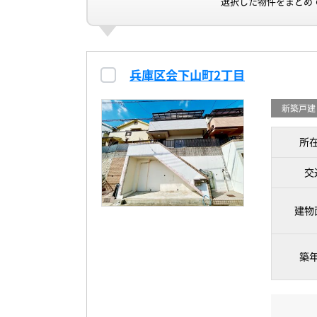
選択した物件をまとめ
兵庫区会下山町2丁目
新築戸建
所
交
建物
築