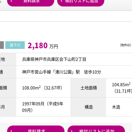
資料請求
検討リストに追加
て
2,180
値下げ
〔物件ID〕 
万円
在地
兵庫県神戸市兵庫区会下山町2丁目
通
神戸市営山手線「湊川公園」駅 徒歩10分
2
104.85m
2
面積
108.00m
（32.67坪）
土地面積
（31.71
1997年09月（平成9年
年月
構造
木造
09月）
資料請求
検討リスト
に追加