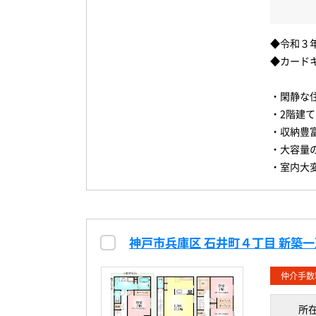
◆令和３
◆カード
・閑静な
・2階建て
・収納豊
・大容量
・室内大
神戸市兵庫区 石井町４丁目 新築
仲介手数
所