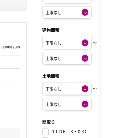
建物面積
～
0000012509
土地面積
～
坪）
間取り
１ＬＤＫ（Ｋ・ＤＫ）