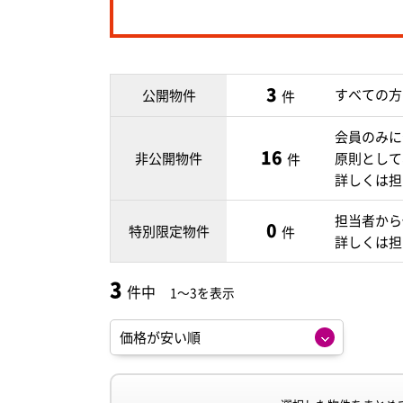
3
すべての方
公開物件
件
会員のみに
16
非公開物件
原則として
件
詳しくは担
担当者から
0
特別限定物件
件
詳しくは担
3
件中
1～3を表示