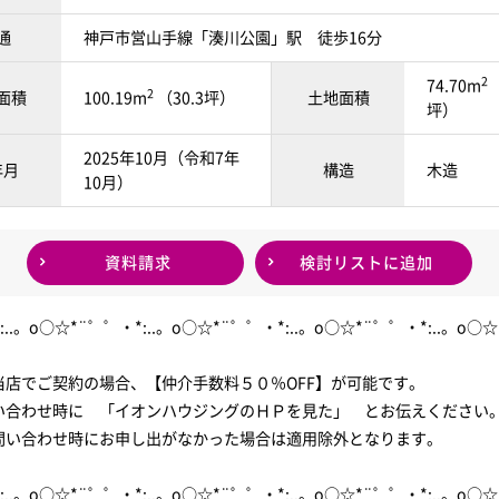
通
神戸市営山手線「湊川公園」駅 徒歩16分
2
74.70m
（
2
面積
100.19m
（30.3坪）
土地面積
坪）
2025年10月（令和7年
年月
構造
木造
10月）
資料請求
検討リスト
に追加
:..。o○☆*¨゜゜・*:..。o○☆*¨゜゜・*:..。o○☆*¨゜゜・*:..。o○☆
当店でご契約の場合、【仲介手数料５０％OFF】が可能です。
い合わせ時に 「イオンハウジングのＨＰを見た」 とお伝えください
問い合わせ時にお申し出がなかった場合は適用除外となります。
:..。o○☆*¨゜゜・*:..。o○☆*¨゜゜・*:..。o○☆*¨゜゜・*:..。o○☆