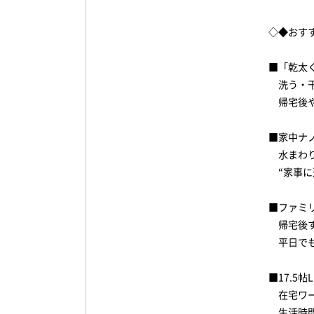
◇◆おす
■「乾太
洗う・干
帰宅後や
■家中ナ
水まわり
“家事に
■ファミ
帰宅後す
平日でも
■17.5帖
在宅ワー
生活時間