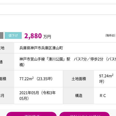
2,880
値下げ
〔物件ID〕 
万円
在地
兵庫県神戸市兵庫区湊山町
神戸市営山手線「湊川公園」駅 バス7分／停歩2分 （バス
通
橋）
2
97.24m
（
2
面積
77.22m
（23.35坪）
土地面積
坪）
2021年05月（令和3年
年月
構造
ＲＣ
05月）