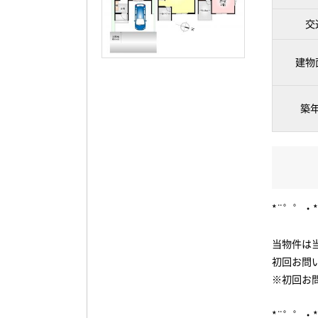
交
建物
築
*¨゜゜・*
当物件は
初回お問
※初回お
*¨゜゜・*