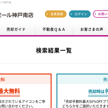
ング神戸南
会員登録
ログイン
お問い
売却ガイド
不動産Ｑ＆Ａ
お客さまの声
検索結果一覧
数料
売
最大無料
売却時は
表示されているアイコンをご参
「売却手数料最大50％OFFプ
お問い合わせください。
どちらかをご選択いただきま