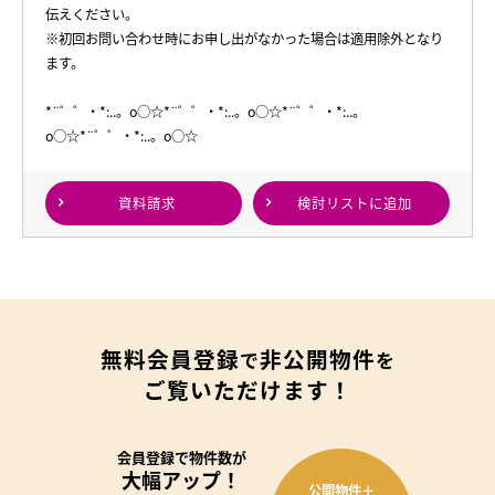
伝えください。
※初回お問い合わせ時にお申し出がなかった場合は適用除外となり
ます。
*¨゜゜・*:..。o○☆*¨゜゜・*:..。o○☆*¨゜゜・*:..。
o○☆*¨゜゜・*:..。o○☆
資料請求
検討リスト
に追加
無料会員登録
非公開物件
で
を
ご覧いただけます！
会員登録で
物件数が
大幅アップ！
公開物件＋