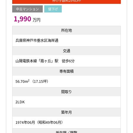
仲介手数料25%OFF
中古マンション
値下げ
1,990
万円
所在地
兵庫県神戸市垂水区海岸通
交通
山陽電鉄本線「霞ヶ丘」駅 徒歩6分
専有面積
2
56.70m
（17.15坪）
間取り
2LDK
築年月
1974年06月（昭和49年06月）
所在階／階数