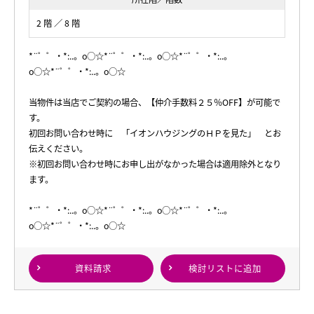
2 階 ／ 8 階
*¨゜゜・*:..。o○☆*¨゜゜・*:..。o○☆*¨゜゜・*:..。
o○☆*¨゜゜・*:..。o○☆
当物件は当店でご契約の場合、【仲介手数料２５％OFF】が可能で
す。
初回お問い合わせ時に 「イオンハウジングのＨＰを見た」 とお
伝えください。
※初回お問い合わせ時にお申し出がなかった場合は適用除外となり
ます。
*¨゜゜・*:..。o○☆*¨゜゜・*:..。o○☆*¨゜゜・*:..。
o○☆*¨゜゜・*:..。o○☆
資料請求
検討リスト
に追加