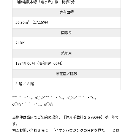
山陽電鉄本線「霞ヶ丘」駅 徒歩7分
専有面積
2
56.70m
（17.15坪）
間取り
2LDK
築年月
1974年06月（昭和49年06月）
所在階／階数
3 階 ／ 8 階
*¨゜゜・*:..。o○☆*¨゜゜・*:..。o○☆*¨゜゜・*:..。
o○☆*¨゜゜・*:..。o○☆
当物件は当店でご契約の場合、【仲介手数料２５％OFF】が可能で
す。
初回お問い合わせ時に 「イオンハウジングのＨＰを見た」 とお