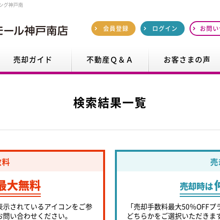
ング神戸南
会員登録
ログイン
お問い
売却ガイド
不動産Ｑ＆Ａ
お客さまの声
検索結果一覧
数料
売
最大無料
売却時は
表示されているアイコンをご参
「売却手数料最大50％OFFプ
お問い合わせください。
どちらかをご選択いただきま