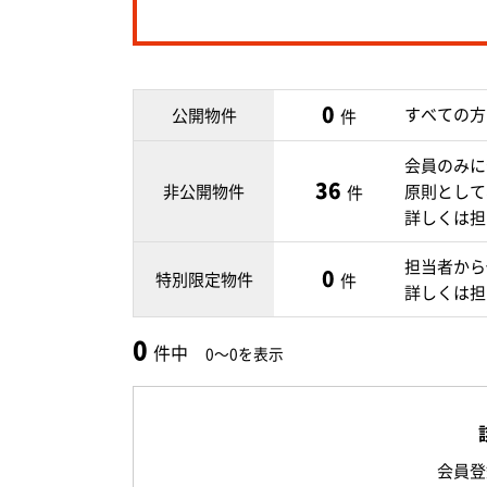
0
すべての方
公開物件
件
会員のみに
36
非公開物件
原則として
件
詳しくは担
担当者から
0
特別限定物件
件
詳しくは担
0
件中
0～0を表示
会員登