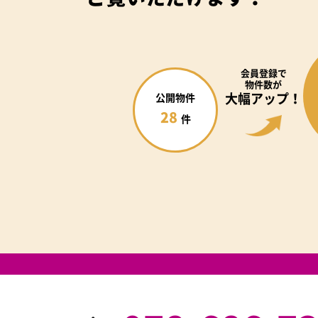
会員登録で
物件数が
大幅アップ！
公開物件
28
件