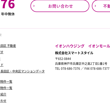
376
お問い合わせ
不
0
年中無休
定
イオンハウジング イオンモー
田区 不動産
探す
株式会社スマートスタイル
ン
〒652-0844
兵庫県神戸市兵庫区中之島2丁目1番1号
イド
TEL 078-686-7376 ／ FAX 078-686-7377
・長田区・中央区マンションデータ
別物件一覧
別物件一覧
フ紹介
合わせ