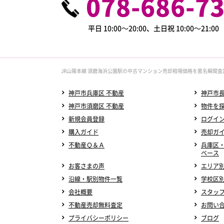
078-686-7
平日 10:00～20:00、土日祝 10:00～21:0
JR山陽本線 須磨海浜公園駅の中古マンション売却相場価格を匿名瞬間査
神戸市兵庫区 不動産
神戸市長
神戸市須磨区 不動産
物件を
新規会員登録
ログイ
購入ガイド
売却ガ
不動産Ｑ＆Ａ
兵庫区
ベース
お客さまの声
エリア
沿線・駅別物件一覧
学校区
会社概要
スタッ
不動産売却無料査定
お問い
プライバシーポリシー
ブログ