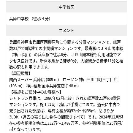
中学校区
兵庫中学校 （徒歩 4 分）
コメント
兵庫県神戸市兵庫区西柳原町に位置する分譲マンションで、総戸
数21戸で8階建ての小規模マンションです。最寄駅はＪＲ山陽本線
（神戸-岡山）の兵庫駅で徒歩6分、ＪＲ山陽本線も利用可能でア
クセス良好です。新開地駅から徒歩9分、大開駅から徒歩11分と複
数の駅も利用できます。
【周辺環境】
関西スーパー 兵庫店 (309 m) ローソン 神戸三川口町三丁目店
(103 m) 神戸信用金庫兵庫支店 (148 m)
【売却をご検討中のお客様へ】
シャトラン兵庫は、1986年02月に竣工された総戸数21戸の8階建
マンションです。施工は岡工務店が手掛けてます。過去に中古で
売り出された部屋は、専有面積が約52㎡～約58㎡、間取りが
3LDK（過去の売り出し物件の間取りすべて）です。2024年12月現
在の参考相場価格は1,332万～1,497万円、参考相場単価は25万円/
㎡となっています。