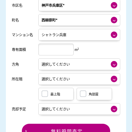
市区名
町名
マンション名
2
専有面積
m
方角
所在階
最上階
角部屋
売却予定
無料瞬間査定