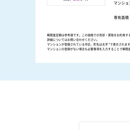
マンショ
専有面積
瞬間査定額は参考値です。この価格での売却・買取をお約束す
詳細についてはお問い合わせください。
マンションが登録されている市区、町名は太字 *で表示されま
マンションの登録がない場合も必要事項を入力することで瞬間