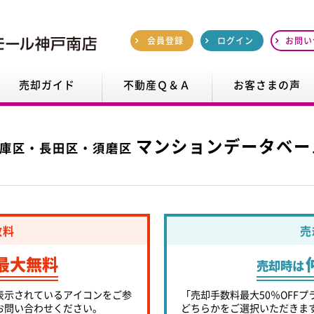
会員登録
ログイン
お問い
売却ガイド
不動産Ｑ＆Ａ
お客さまの声
マンションデータベー
庫区・長田区・須磨区
数料
売
最大無料
売却時は
表示されているアイコンをご参
「売却手数料最大50％OFFプ
お問い合わせください。
どちらかをご選択いただきま