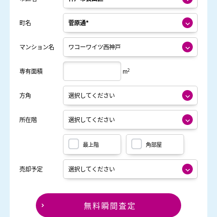
町名
マンション名
2
専有面積
m
方角
所在階
最上階
角部屋
売却予定
無料瞬間査定