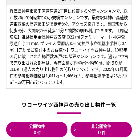
兵庫県神戸市長田区菅原通2丁目に位置する分譲マンションで、総
戸数26戸で5階建ての小規模マンションです。最寄駅は神戸高速鉄
道東西線の高速長田駅で徒歩8分、アクセス良好です。長田駅から
徒歩9分、大開駅から徒歩11分と複数の駅も利用できます。【周辺
環境】姫路信用金庫神戸西支店 (322 m)ファミリーマート 神戸菅
原通店 (111 m)A-プライス 菅原店 (56 m)神戸市立御蔵小学校 (207
m)【売却をご検討中のお客様へ】ワコーハイツ西神戸は、1983年
01月に竣工された総戸数26戸の5階建マンションです。過去に中古
で売り出された部屋は、専有面積が約40㎡～約50㎡、間取りが
2LDK（過去の売り出し物件の間取りすべて）です。2025年01月現
在の参考相場価格は1,041万～1,466万円、参考相場単価は26万円/
㎡～29万円/㎡となっています。
ワコーワイツ西神戸の売り出し物件一覧
公開物件
非公開物件
0
0
件
件