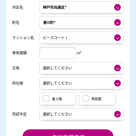
市区名
町名
マンション名
2
専有面積
m
方角
所在階
最上階
角部屋
売却予定