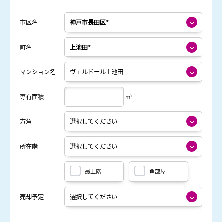
市区名
町名
マンション名
2
専有面積
m
方角
所在階
最上階
角部屋
売却予定