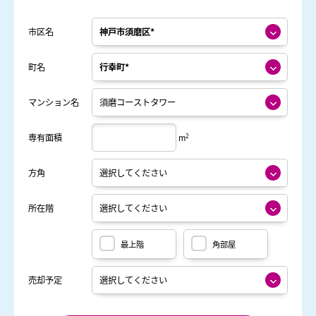
市区名
町名
マンション名
2
専有面積
m
方角
所在階
最上階
角部屋
売却予定