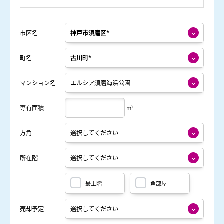
市区名
町名
マンション名
2
専有面積
m
方角
所在階
最上階
角部屋
売却予定