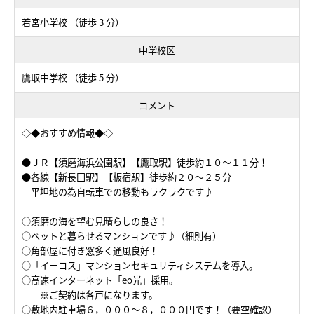
若宮小学校 （徒歩 3 分）
中学校区
鷹取中学校 （徒歩 5 分）
コメント
◇◆おすすめ情報◆◇
●ＪＲ【須磨海浜公園駅】【鷹取駅】徒歩約１０～１１分！
●各線【新長田駅】【板宿駅】徒歩約２０～２５分
平坦地の為自転車での移動もラクラクです♪
○須磨の海を望む見晴らしの良さ！
○ペットと暮らせるマンションです♪（細則有）
○角部屋に付き窓多く通風良好！
○「イーコス」マンションセキュリティシステムを導入。
○高速インターネット「eo光」採用。
※ご契約は各戸になります。
○敷地内駐車場６，０００～８，０００円です！（要空確認）