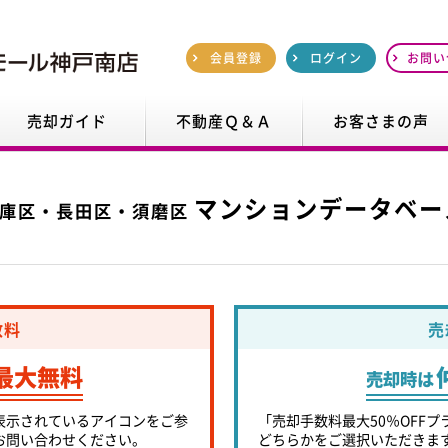
会員登録
ログイン
お問い
売却ガイド
不動産Ｑ＆Ａ
お客さまの声
マンションデータベー
庫区・長田区・須磨区
数料
売
最大無料
売却時は
表示されているアイコンをご参
「売却手数料最大50％OFFプ
お問い合わせください。
どちらかをご選択いただきま