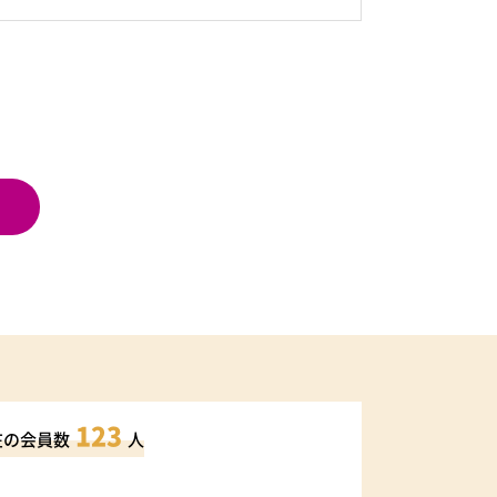
123
在の会員数
人