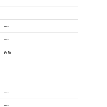
----
----
近商
----
----
----