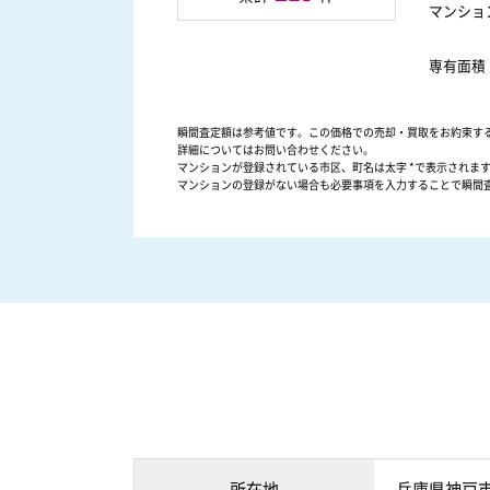
マンショ
専有面積
瞬間査定額は参考値です。この価格での売却・買取をお約束す
詳細についてはお問い合わせください。
マンションが登録されている市区、町名は太字 *で表示されま
マンションの登録がない場合も必要事項を入力することで瞬間
所在地
兵庫県神戸