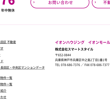
お問い合わせ
不
0
年中無休
イオンハウジング イオンモー
田区 不動産
探す
株式会社スマートスタイル
ン
〒652-0844
兵庫県神戸市兵庫区中之島2丁目1番1号
イド
TEL 078-686-7376 ／ FAX 078-686-7377
・長田区・中央区マンションデータ
別物件一覧
別物件一覧
フ紹介
合わせ