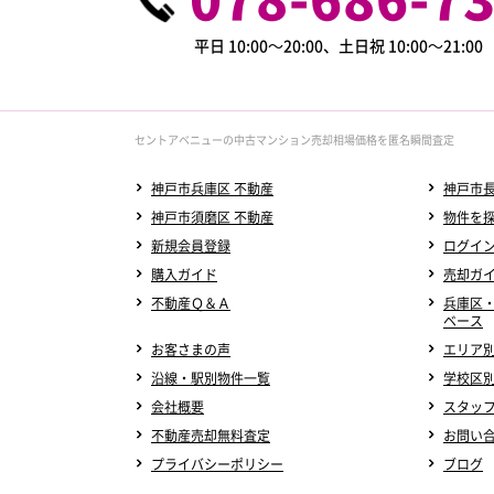
平日 10:00～20:00、土日祝 10:00～21:0
セントアベニューの中古マンション売却相場価格を匿名瞬間査定
神戸市兵庫区 不動産
神戸市長
神戸市須磨区 不動産
物件を
新規会員登録
ログイ
購入ガイド
売却ガ
不動産Ｑ＆Ａ
兵庫区
ベース
お客さまの声
エリア
沿線・駅別物件一覧
学校区
会社概要
スタッ
不動産売却無料査定
お問い
プライバシーポリシー
ブログ