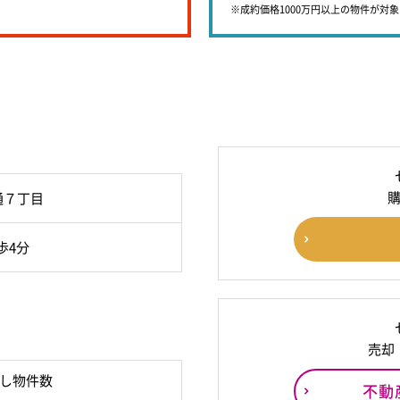
※成約価格1000万円以上の物件が対
通７丁目
歩4分
売却
し物件数
不動