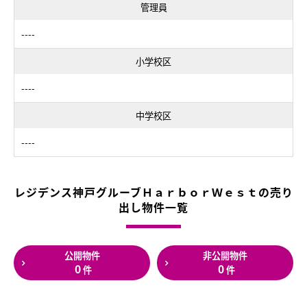
管理員
----
小学校区
----
中学校区
----
レジデンス神戸グルーブＨａｒｂｏｒＷｅｓｔの売り
出し物件一覧
公開物件
非公開物件
0
0
件
件