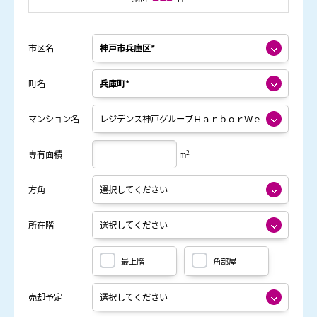
市区名
町名
マンション名
2
専有面積
m
方角
所在階
最上階
角部屋
売却予定