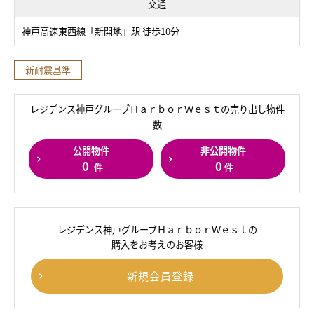
交通
神戸高速東西線「新開地」駅 徒歩10分
新耐震基準
レジデンス神戸グルーブＨａｒｂｏｒＷｅｓｔの売り出し物件
数
公開物件
非公開物件
0
0
件
件
レジデンス神戸グルーブＨａｒｂｏｒＷｅｓｔの
購入をお考えのお客様
新規会員登録