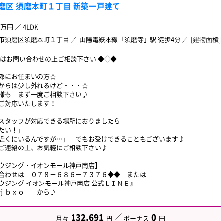
磨区 須磨本町１丁目 新築一戸建て
万円
／
4LDK
市須磨区須磨本町１丁目
山陽電鉄本線「須磨寺」駅 徒歩4分
[建物面積] 
ずはお問い合わせの上ご相談下さい ◆◇◆
郊にお住まいの方☆
からは少し外れるけど・・・☆
様も まず一度ご相談下さい♪
ご対応いたします！
スタッフが対応できる場所におりましたら
たい！」
近くにいるんですが…」 でもお受けできることもございます♪
ご連絡の上、お気軽にご相談下さい♪
ウジング・イオンモール神戸南店】
合わせは ０７８－６８６－７３７６◆◆ または
ウジング イオンモール神戸南店 公式ＬＩＮＥ』
ｋｊｂｘｏ から♪
132,691
0
月々
円
ボーナス
円