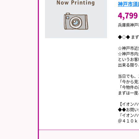
神戸市須
4,799
兵庫県神戸
◆◇◆ ま
☆神戸市近
☆神戸市内
というお客
出来る限り
当日でも、
「今から見
「今物件の
まずは一度
【イオンハ
◆◆お問い
『イオンハ
＠４１０