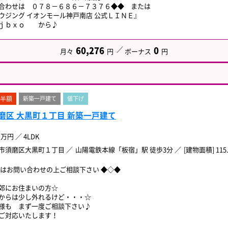
合わせは ０７８－６８６－７３７６◆◆ または
ウジング イオンモール神戸南店 公式ＬＩＮＥ』
ｋｊｂｘｏ から♪
60,276
0
月々
円
ボーナス
円
半額
新築一戸建て
値下げ
磨区 大黒町１丁目 新築一戸建て
万円
／
4LDK
市須磨区大黒町１丁目
山陽電鉄本線「板宿」駅 徒歩3分
[建物面積] 115
ずはお問い合わせの上ご相談下さい ◆◇◆
郊にお住まいの方☆
からは少し外れるけど・・・☆
様も まず一度ご相談下さい♪
ご対応いたします！