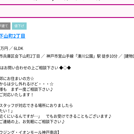
戸建て
値下げ
下山町2丁目
万円
／
6LDK
市兵庫区会下山町2丁目
神戸市営山手線「湊川公園」駅 徒歩10分
[建物面
ずはお問い合わせの上ご相談下さい ◆◇◆
郊にお住まいの方☆
からは少し外れるけど・・・☆
様も まず一度ご相談下さい♪
ご対応いたします！
スタッフが対応できる場所におりましたら
たい！」
近くにいるんですが…」 でもお受けできることもございます♪
ご連絡の上、お気軽にご相談下さい♪
ウジング・イオンモール神戸南店】