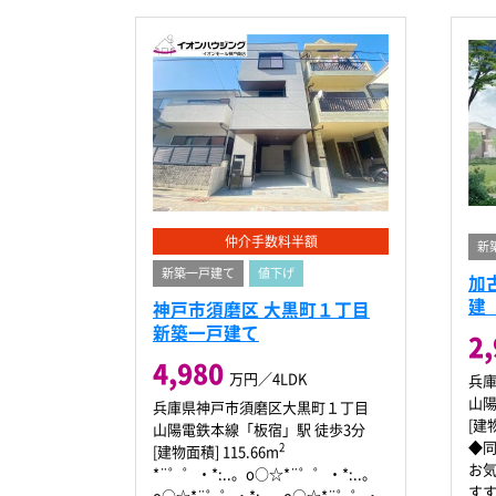
仲介手数料半額
新
新築一戸建て
値下げ
加
建
神戸市須磨区 大黒町１丁目
新築一戸建て
2
4,980
万円／4LDK
兵庫
山
兵庫県神戸市須磨区大黒町１丁目
[建物
山陽電鉄本線「板宿」駅 徒歩3分
◆同
2
[建物面積] 115.66m
お気
*¨゜゜・*:..。o○☆*¨゜゜・*:..。
o○☆*¨゜゜・*:..。o○☆*¨゜゜・