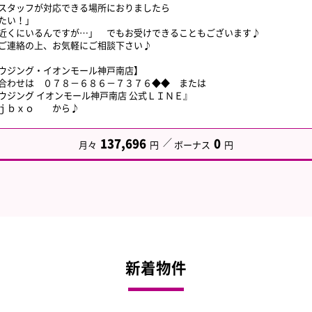
スタッフが対応できる場所におりましたら
たい！」
近くにいるんですが…」 でもお受けできることもございます♪
ご連絡の上、お気軽にご相談下さい♪
ウジング・イオンモール神戸南店】
合わせは ０７８－６８６－７３７６◆◆ または
ウジング イオンモール神戸南店 公式ＬＩＮＥ』
ｋｊｂｘｏ から♪
137,696
0
月々
円
ボーナス
円
新着物件