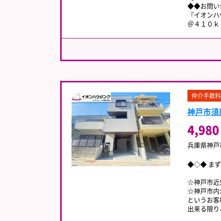
◆◆お問い
『イオンハ
＠４１０
仲介手数料
神戸市須
4,980
兵庫県神戸
◆◇◆ ま
☆神戸市近
☆神戸市内
というお客
出来る限り