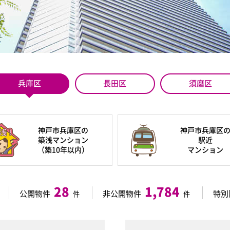
兵庫区
長田区
須磨区
神戸市兵庫区の
神戸市兵庫区
築浅マンション
駅近
（築10年以内）
マンション
28
1,784
公開物件
非公開物件
特別
件
件