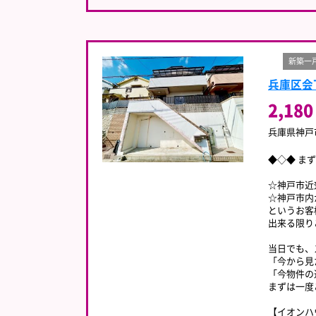
新築一
兵庫区会
2,180
兵庫県神戸
◆◇◆ ま
☆神戸市近
☆神戸市内
というお客
出来る限り
当日でも、
「今から見
「今物件の
まずは一度
【イオンハ