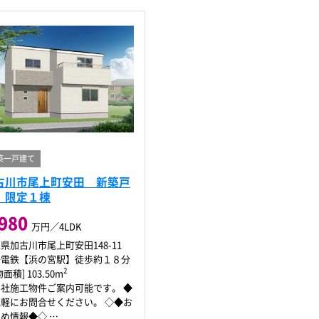
築一戸建て
古川市尾上町安田 新築戸
 限定１棟
,980
万円／4LDK
県加古川市尾上町安田148-11
陽電鉄【浜の宮駅】徒歩約１８分
2
面積] 103.50m
社施工物件ご案内可能です。 ◆
軽にお問合せください。 ◇◆お
すすめ情報◆◇ …