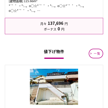
2
[建物面積] 115.66m
*¨゜゜・*:..。o○☆*¨゜゜・*:..。o○☆*¨゜゜・*:..。
o○☆*¨゜゜・*:..。…
137,696
月々
円
0
ボーナス
円
値下げ物件
一覧