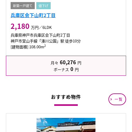
新築一戸建て
値下げ
兵庫区会下山町2丁目
2,180
万円／6LDK
兵庫県神戸市兵庫区会下山町2丁目
神戸市営山手線「湊川公園」駅 徒歩10分
2
[建物面積] 108.00m
60,276
月々
円
0
ボーナス
円
おすすめ物件
一覧