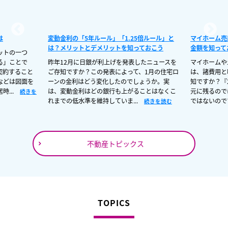
は
変動金利の「5年ルール」「1.25倍ルール」と
マイホーム売
は？メリットとデメリットを知っておこう
金額を知って
ットの一つ
る」ことで
昨年12月に日銀が利上げを発表したニュースを
マイホームや
契約すること
ご存知ですか？この発表によって、1月の住宅ロ
は、諸費用と
などは図面を
ーンの金利はどう変化したのでしょうか。実
知ですか？『
時...
は、変動金利はどの銀行も上がることはなくこ
元に残るので
続きを
れまでの低水準を維持していま...
ではないので
続きを読む
不動産トピックス
TOPICS