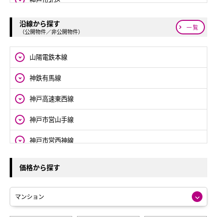
神戸市西区
沿線から探す
一覧
（公開物件／非公開物件）
山陽電鉄本線
神鉄有馬線
神戸高速東西線
神戸市営山手線
神戸市営西神線
JR山陽本線
価格から探す
神鉄粟生線
JR東海道本線