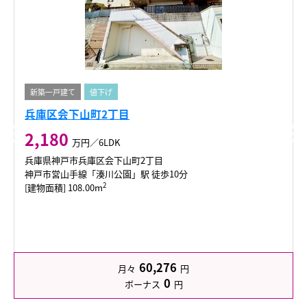
新築一戸建て
値下げ
兵庫区会下山町2丁目
2,180
万円／6LDK
兵庫県神戸市兵庫区会下山町2丁目
神戸市営山手線「湊川公園」駅 徒歩10分
2
[建物面積] 108.00m
60,276
月々
円
0
ボーナス
円