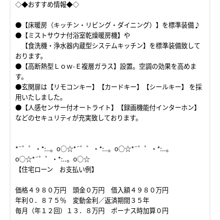
◇◆おすすめ情報◆◇
●【床暖房（キッチン・リビング・ダイニング）】を標準装備♪
●【ミストサウナ付浴室乾燥暖房機】や
【食洗機・浄水器内蔵型システムキッチン】を標準装備致して
おります。
●【高断熱型Ｌｏｗ-Ｅ複層ガラス】設置。空調の効果を高めま
す。
●玄関扉は【リモコンキー】【カードキー】【シールキー】 を採
用いたしました。
●【人感センサー付オートライト】【録画機能付インターホン】
などのセキュリティが充実致しております。
*¨゜゜・*:..。o○☆*¨゜゜・*:..。o○☆*¨゜゜・*:..。
o○☆*¨゜゜・*:..。o○☆
【住宅ローン お支払い例】
価格４９８０万円 頭金０万円 借入額４９８０万円
年利０．８７５％ 変動金利／返済期間３５年
毎月（年１２回）１３．８万円 ボーナス時加算０円