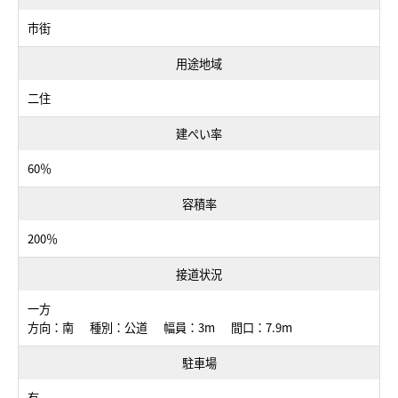
市街
用途地域
二住
建ぺい率
60％
容積率
200％
接道状況
一方
方向：南 種別：公道 幅員：3m 間口：7.9m
駐車場
有