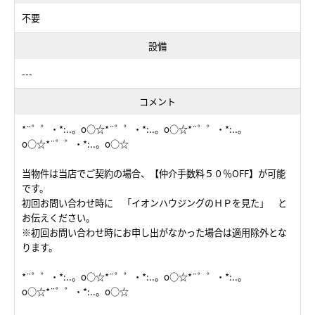
不要
設備
---
コメント
*¨゜゜・*:..。o○☆*¨゜゜・*:..。o○☆*¨゜゜・*:..。
o○☆*¨゜゜・*:..。o○☆
当物件は当店でご契約の場合、【仲介手数料５０％OFF】が可能
です。
初回お問い合わせ時に 「イオンハウジングのＨＰを見た」 と
お伝えください。
※初回お問い合わせ時にお申し出がなかった場合は適用除外とな
ります。
*¨゜゜・*:..。o○☆*¨゜゜・*:..。o○☆*¨゜゜・*:..。
o○☆*¨゜゜・*:..。o○☆