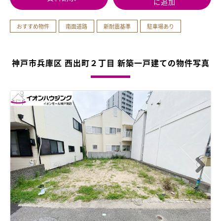
に追加
おすすめ物件
南面道路
新耐震基準
駐車場あり
神戸市兵庫区 西出町２丁目 新築一戸建ての物件写真
Next