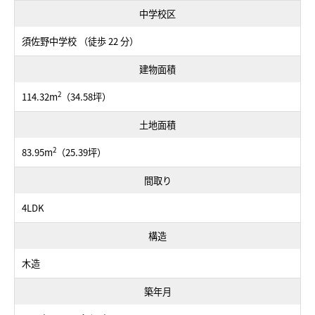
中学校区
須佐野中学校 （徒歩 22 分）
建物面積
2
114.32m
（34.58坪）
土地面積
2
83.95m
（25.39坪）
間取り
4LDK
構造
木造
築年月