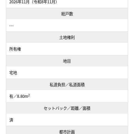
2026年11月（令和8年11月）
総戸数
---
土地権利
所有権
地目
宅地
私道負担／私道面積
2
有／8.80m
セットバック／距離／面積
済
都市計画