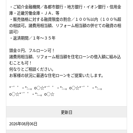
・ご紹介金融機関／各都市銀行・地方銀行・イオン銀行・信用金
庫・近畿労働金庫・ＪＡ、等
・販売価格に対する融資限度の割合／１００％以内（１００％超
の相談可。諸費用相当額、リフォーム相当額の併せての融資の相
談可）
・返済期間／１年～３５年
頭金０円、フルローン可！
諸費用相当額、リフォーム相当額を住宅ローンの借入額に組み込
むことも可！
何なりとご相談ください。
お客様の状況に最適な住宅ローンをご提案いたします。
*¨゜゜・*:..。o○☆*¨゜゜・*:..。o○☆*¨゜゜・*:..。
o○☆*¨゜゜・*:..。o○☆
更新日
2026年08月06日