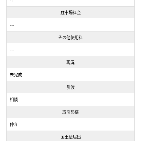
駐車場料金
---
その他使用料
---
現況
未完成
引渡
相談
取引態様
仲介
国土法届出