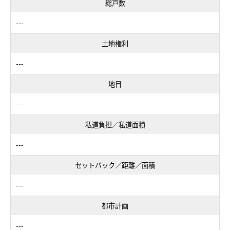
総戸数
---
土地権利
---
地目
---
私道負担／私道面積
---
セットバック／距離／面積
---
都市計画
---