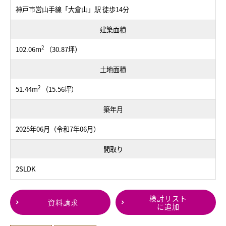
神戸市営山手線「大倉山」駅 徒歩14分
建築面積
2
102.06m
（30.87坪）
土地面積
2
51.44m
（15.56坪）
築年月
2025年06月（令和7年06月）
間取り
2SLDK
検討リスト
資料請求
に追加