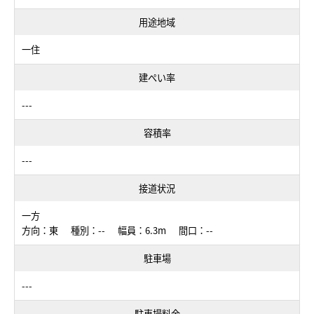
用途地域
一住
建ぺい率
---
容積率
---
接道状況
一方
方向：東 種別：-- 幅員：6.3m 間口：--
駐車場
---
駐車場料金