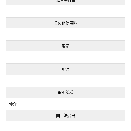
---
その他使用料
---
現況
---
引渡
---
取引態様
仲介
国土法届出
---